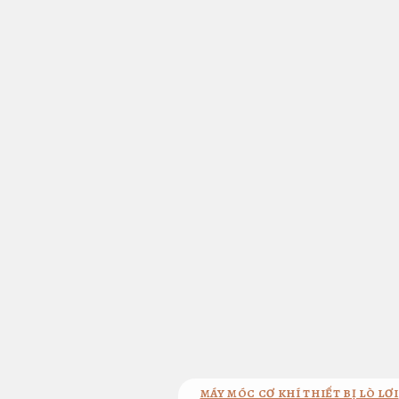
Bỏ
qua
nội
dung
MÁY MÓC CƠ KHÍ THIẾT BỊ LÒ LƠI